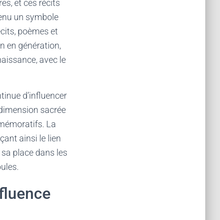
s, et ces récits
venu un symbole
cits, poèmes et
n en génération,
naissance, avec le
ntinue d’influencer
a dimension sacrée
mmémoratifs. La
ant ainsi le lien
é sa place dans les
oules.
nfluence