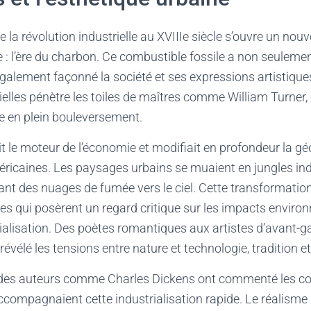
 la révolution industrielle au XVIIIe siècle s’ouvre un nou
gie : l’ère du charbon. Ce combustible fossile a non seuleme
alement façonné la société et ses expressions artistiques
elles pénètre les toiles de maîtres comme William Turner,
 en plein bouleversement.
 le moteur de l’économie et modifiait en profondeur la géo
icaines. Les paysages urbains se muaient en jungles indu
t des nuages de fumée vers le ciel. Cette transformation
tes qui posèrent un regard critique sur les impacts envir
rialisation. Des poètes romantiques aux artistes d’avant-g
a révélé les tensions entre nature et technologie, tradition 
e, des auteurs comme Charles Dickens ont commenté les co
compagnaient cette industrialisation rapide. Le réalisme li