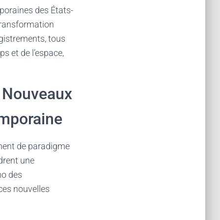
poraines des États-
 transformation
egistrements, tous
s et de l’espace,
: Nouveaux
temporaine
ement de paradigme
ndrent une
cho des
ces nouvelles