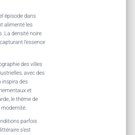
vel épisode dans
nt alimenté les
. La densité noire
 capturant l’essence
graphie des villes
strielles, avec des
 inspira des
onnementaux et
arde, le thème de
et modernité.
nditions parfois
ttéraire s’est