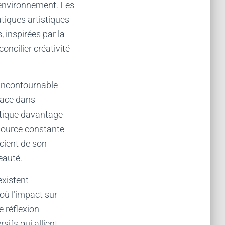
l’environnement. Les
atiques artistiques
 inspirées par la
oncilier créativité
 incontournable
place dans
étique davantage
 source constante
scient de son
eauté.
existent
où l’impact sur
 réflexion
sifs qui allient