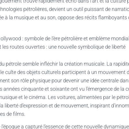
ouement trouve rapidement écho dans l’art et la culture 
chnologies pétrolières, devient un outil puissant de narrati
 à la musique et au son, oppose des récits flamboyants q
ollywood : symbole de l’ère pétrolière et emblème mondia
et les routes ouvertes : une nouvelle symbolique de liberté
 du pétrole semble infléchir la création musicale. La rapidi
e culte des objets culturels participent à un mouvement d
ent son rôle physique pour devenir une idée centrale dan
s années cinquante et soixante ont vu l’émergence de la c
musique et le cinéma. Les voitures, alimentées par le pétro
a liberté d’expression et de mouvement, inspirant d’inn
es de films.
l’époque a capturé l’essence de cette nouvelle dynamique