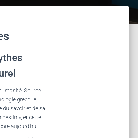
es
mythes
urel
l’humanité. Source
thologie grecque,
e du savoir et de sa
 destin », et cette
core aujourd’hui.