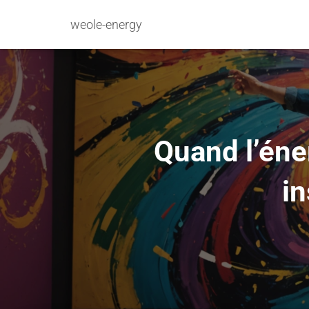
weole-energy
Quand l’éner
in