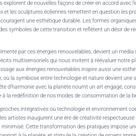
rs explorent de nouvelles façons de créer en accord avec 
es et les sculptures éoliennes remettent en question les pr
encouragent une esthétique durable. Les formes organiques,
es symboles de cette transition et reflètent un désir de réc
alimenté par ces énergies renouvelables, devient un média
récits multisensoriels qui nous invitent à réévaluer notre 
assage aux énergies renouvelables inspire aussi une esth
, où la symbiose entre technologie et nature devient une
uête d’harmonie avec la planète nourrit un art engagé, con
e à la redéfinition de nos modes de consommation de la b
proches intégratives où technologie et environnement co
s artistes inaugurent une ère de créativité respectueuse 
t minimisé. Cette transformation des pratiques impose une
apport à la planète, et stimule la création de projets immer