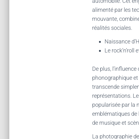
automobile. Cet eng
alimenté par les te
mouvante, combinée
réalités sociales.
Naissance d’H
Le rock’n’roll 
De plus, l’influence
phonographique et l
transcende simplem
représentations. Le
popularisée par la 
emblématiques de l
de musique et scèn
La photographie de 