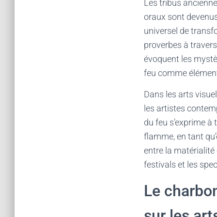
Les tribus ancienne
oraux sont devenus
universel de trans
proverbes à travers
évoquent les mystère
feu comme élément 
Dans les arts visuel
les artistes contem
du feu s’exprime à 
flamme, en tant qu’é
entre la matérialité
festivals et les spe
Le charbon 
sur les art