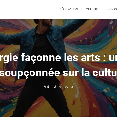
DÉCORATION
CULTURE
ECOLO
gie façonne les arts : 
soupçonnée sur la cult
Published by
on