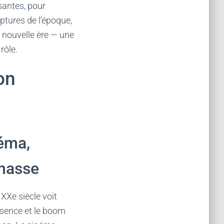
santes, pour
lptures de l’époque,
te nouvelle ère — une
rôle.
on
néma,
 masse
XXe siècle voit
ssence et le boom