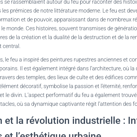
s se rassemblaient autour du feu pour raconter des histoire
 les prémices de notre littérature moderne. Le feu est de
formation et de pouvoir, apparaissant dans de nombreux ré
 le monde. Ces histoires, souvent transmises de génératio
s de la création et la dualité de la destruction et de la re
central.
s, le feu a inspiré des peintures rupestres anciennes et co
porains. Il est également intégré dans l’architecture, où l
travers des temples, des lieux de culte et des édifices co
lément décoratif, symbolise la passion et l’éternité, renforç
 et le divin. L’aspect performatif du feu a également trouv
ctacles, où sa dynamique captivante régit l’attention des f
et la révolution industrielle : I
s et l’esthétique urbaine