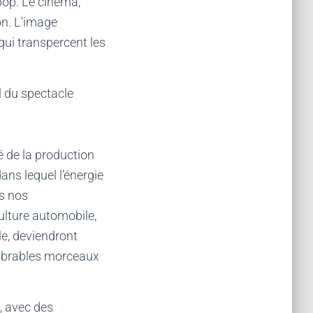
pop. Le cinéma,
on. L’image
ui transpercent les
l du spectacle
té de la production
ans lequel l’énergie
s nos
ulture automobile,
le, deviendront
ombrables morceaux
, avec des