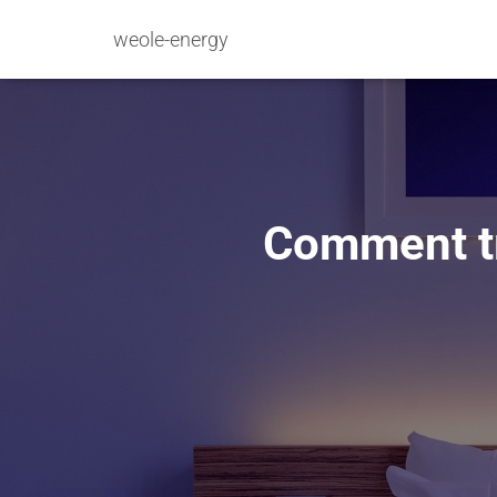
weole-energy
Comment t