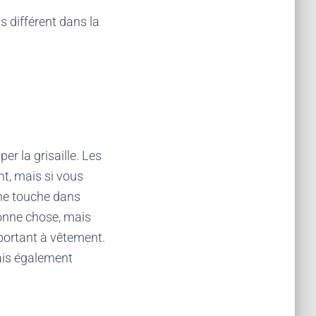
as différent dans la
er la grisaille. Les
t, mais si vous
une touche dans
bonne chose, mais
 portant à vêtement.
ais également