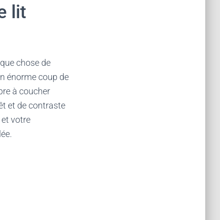
 lit
lque chose de
’un énorme coup de
bre à coucher
êt et de contraste
 et votre
lée.