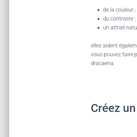
de la couleur ;
du contraste ;
un attrait natu
elles aident égalem
vous pouvez faire p
dracaena.
Créez un