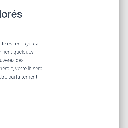
lorés
ste est ennuyeuse.
lement quelques
ouverez des
rale, votre lit sera
’être parfaitement