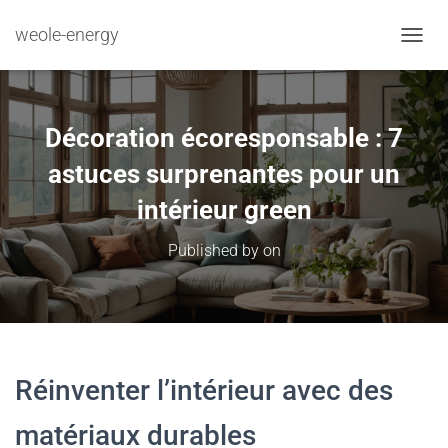
weole-energy
TOGGL
Décoration écoresponsable : 7
astuces surprenantes pour un
intérieur green
Published by
on
Réinventer l’intérieur avec des
matériaux durables