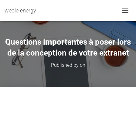
weole-energy
TOGGL
Questions importantes à poser lors
de la conception de votre extranet
Published by
on