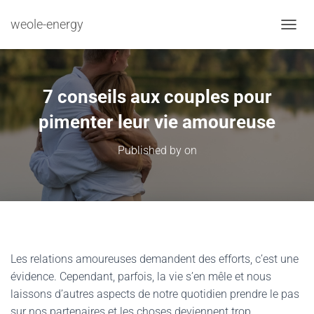
weole-energy
TOGGL
7 conseils aux couples pour
pimenter leur vie amoureuse
Published by
on
Les relations amoureuses demandent des efforts, c’est une
évidence. Cependant, parfois, la vie s’en mêle et nous
laissons d’autres aspects de notre quotidien prendre le pas
sur nos partenaires et les choses deviennent trop