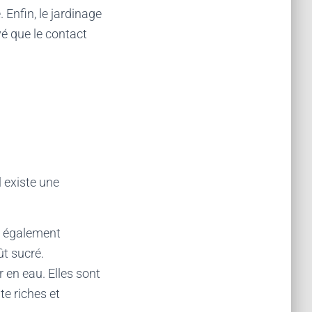
 Enfin, le jardinage
uvé que le contact
l existe une
nt également
ût sucré.
r en eau. Elles sont
te riches et