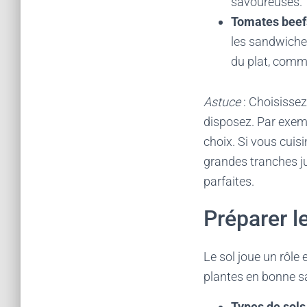
savoureuses.
Tomates beef
les sandwiches
du plat, comm
Astuce
: Choisissez
disposez. Par exemp
choix. Si vous cuis
grandes tranches j
parfaites.
Préparer l
Le sol joue un rôle 
plantes en bonne sa
Types de sols