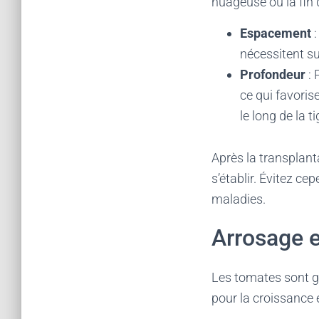
nuageuse ou la fin 
Espacement
:
nécessitent su
Profondeur
: 
ce qui favoris
le long de la t
Après la transplant
s’établir. Évitez ce
maladies.
Arrosage et
Les tomates sont go
pour la croissance e