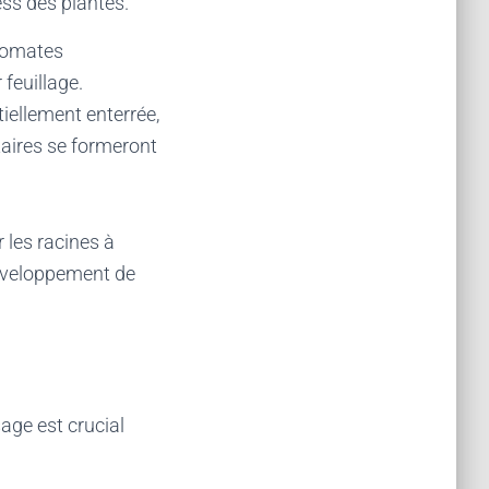
ess des plantes.
 tomates
feuillage.
tiellement enterrée,
taires se formeront
 les racines à
 développement de
age est crucial