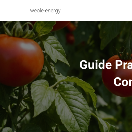
weole-energy
Guide Pra
Con