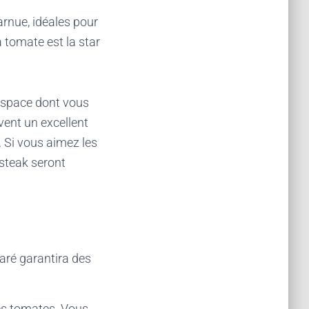
arnue, idéales pour
 tomate est la star
’espace dont vous
vent un excellent
 Si vous aimez les
steak seront
paré garantira des
les tomates. Vous