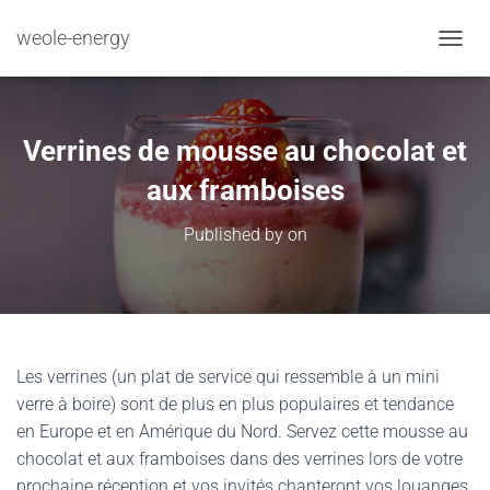
weole-energy
TOGGL
Verrines de mousse au chocolat et
aux framboises
Published by
on
Les verrines (un plat de service qui ressemble à un mini
verre à boire) sont de plus en plus populaires et tendance
en Europe et en Amérique du Nord. Servez cette mousse au
chocolat et aux framboises dans des verrines lors de votre
prochaine réception et vos invités chanteront vos louanges