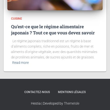
CUISINE
Qu’est-ce que le régime alimentaire
japonais ? Tout ce que vous devez savoir
Le régime japonais traditionnel est un régime à base
d’aliments complets, riche en poissons, fruits de mer et
aliments d’origine végétale, avec des quantités minimales
de protéines animales, de sucres ajoutés et de graisses.
Read more
CONTACTEZ-NOUS
MENTIONS LÉGALES
Hestia | Developed by
ThemeIsle